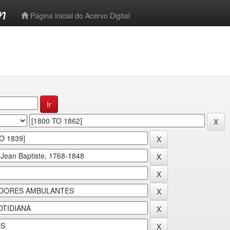
-->
Página inicial do Acervo Digital