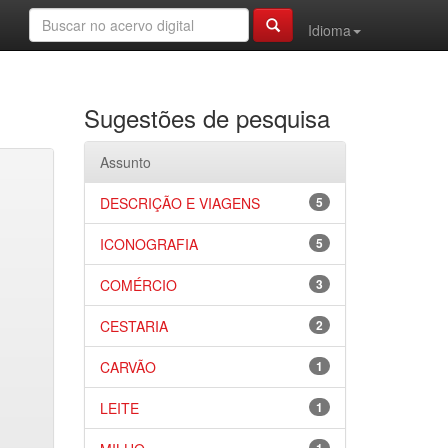
Idioma
Sugestões de pesquisa
Assunto
DESCRIÇÃO E VIAGENS
5
ICONOGRAFIA
5
COMÉRCIO
3
CESTARIA
2
CARVÃO
1
LEITE
1