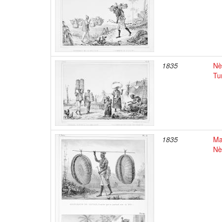
1835
Nè
Tu
1835
Ma
Nè