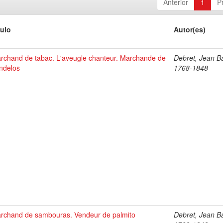
Anterior
1
P
tulo
Autor(es)
rchand de tabac. L'aveugle chanteur. Marchande de
Debret, Jean Ba
ndelos
1768-1848
rchand de sambouras. Vendeur de palmito
Debret, Jean Ba