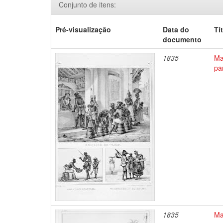
Conjunto de itens:
Pré-visualização
Data do
Tí
documento
1835
Ma
pa
1835
Ma