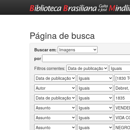
Skip
navigation
Página de busca
Buscar em:
por
Filtros correntes: