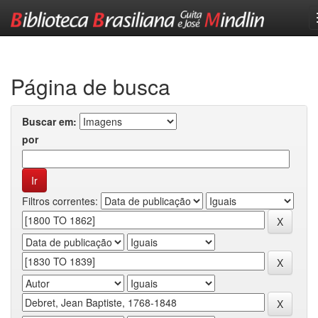
Skip
navigation
Página de busca
Buscar em:
por
Filtros correntes: