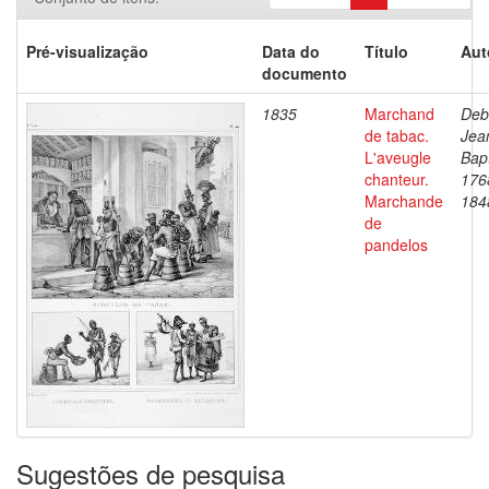
Pré-visualização
Data do
Título
Aut
documento
1835
Marchand
Deb
de tabac.
Jea
L'aveugle
Bapt
chanteur.
176
Marchande
184
de
pandelos
Sugestões de pesquisa