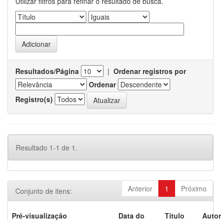
Utilizar filtros para refinar o resultado de busca.
Resultados/Página
|
Ordenar registros por
Ordenar
Registro(s)
Resultado 1-1 de 1.
Anterior
1
Próximo
Conjunto de itens:
Pré-visualização
Data do
Título
Autor