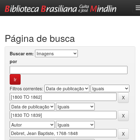
Skip
navigation
Página de busca
Buscar em:
por
Filtros correntes: