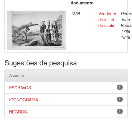
documento
1835
Vendeurs
Debre
de lait et
Jean
de capim
Baptis
1768-
1848
Sugestões de pesquisa
Assunto
ESCRAVOS
1
ICONOGRAFIA
1
NEGROS
1