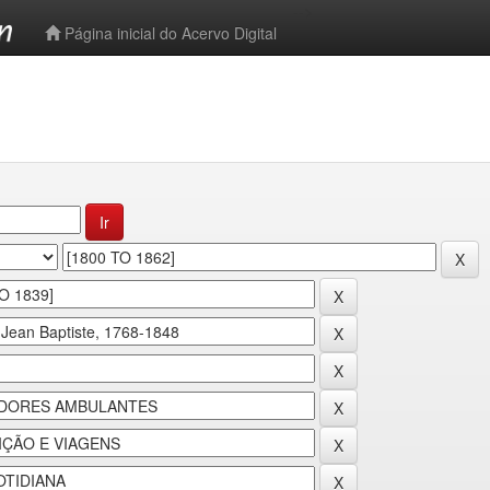
-->
Página inicial do Acervo Digital