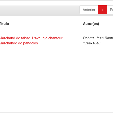
Anterior
1
P
Título
Autor(es)
Marchand de tabac. L'aveugle chanteur.
Debret, Jean Bapti
Marchande de pandelos
1768-1848