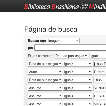
Skip
navigation
Página de busca
Buscar em:
por
Filtros correntes: