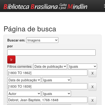
Skip
navigation
Página de busca
Buscar em:
por
Filtros correntes: