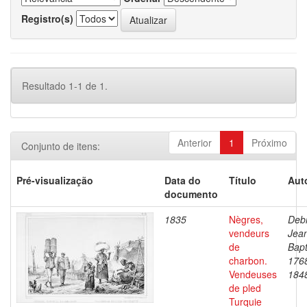
Registro(s)
Resultado 1-1 de 1.
Anterior
1
Próximo
Conjunto de itens:
Pré-visualização
Data do
Título
Aut
documento
1835
Nègres,
Debr
vendeurs
Jea
de
Bapt
charbon.
176
Vendeuses
184
de pled
Turquie