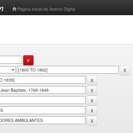
-->
Página inicial do Acervo Digital