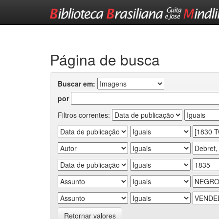
Skip
navigation
Página de busca
Buscar em:
por
Filtros correntes:
Retornar valores