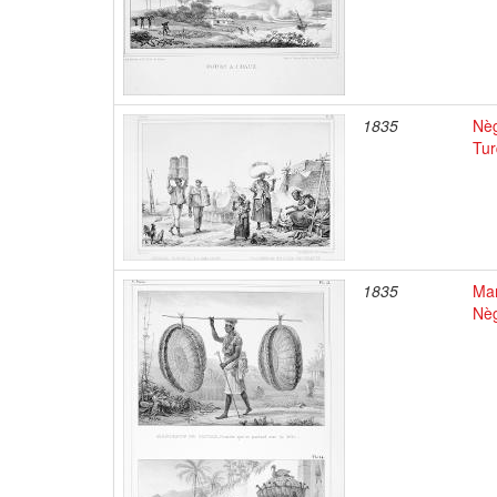
1835
Nèg
Tur
1835
Mar
Nèg