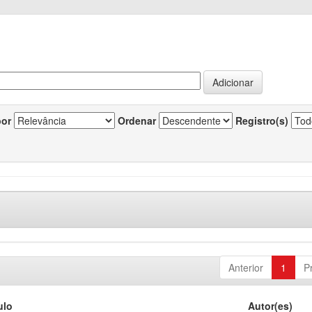
por
Ordenar
Registro(s)
Anterior
1
P
ulo
Autor(es)