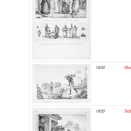
1835
Mar
1835
Scè