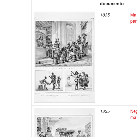
documento
1835
Mar
pan
1835
Neg
mar