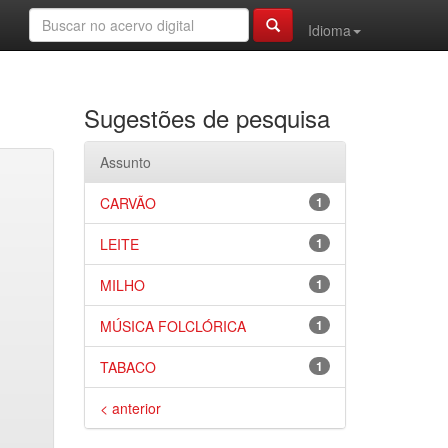
Idioma
Sugestões de pesquisa
Assunto
CARVÃO
1
LEITE
1
MILHO
1
MÚSICA FOLCLÓRICA
1
TABACO
1
< anterior