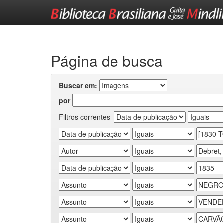
Skip
navigation
Página de busca
Buscar em:
por
Filtros correntes: