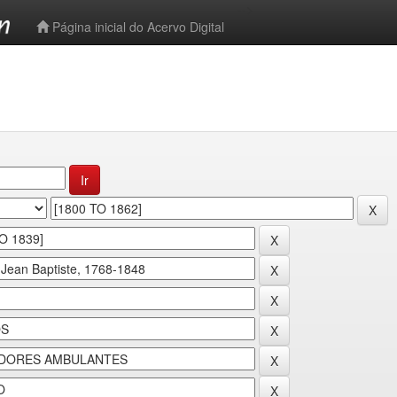
-->
Página inicial do Acervo Digital