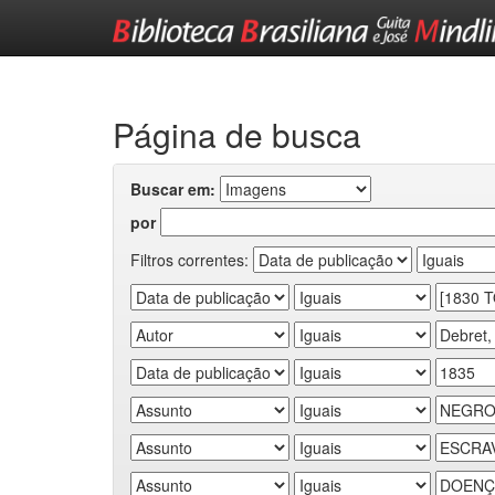
Skip
navigation
Página de busca
Buscar em:
por
Filtros correntes: