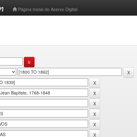
-->
Página inicial do Acervo Digital