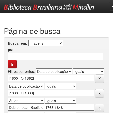
Skip
navigation
Página de busca
Buscar em:
por
Filtros correntes: