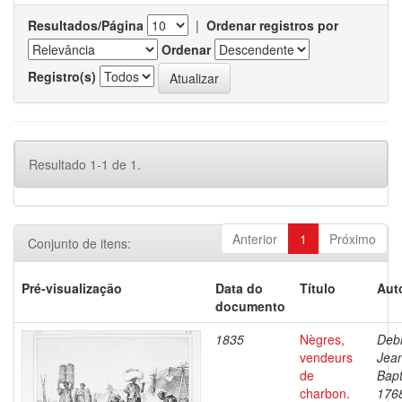
Resultados/Página
|
Ordenar registros por
Ordenar
Registro(s)
Resultado 1-1 de 1.
Anterior
1
Próximo
Conjunto de itens:
Pré-visualização
Data do
Título
Aut
documento
1835
Nègres,
Debr
vendeurs
Jea
de
Bapt
charbon.
176