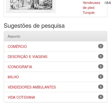
Vendeuses
184
de pled
Turquie
Sugestões de pesquisa
Assunto
COMÉRCIO
1
DESCRIÇÃO E VIAGENS
1
ICONOGRAFIA
1
MILHO
1
VENDEDORES AMBULANTES
1
VIDA COTIDIANA
1