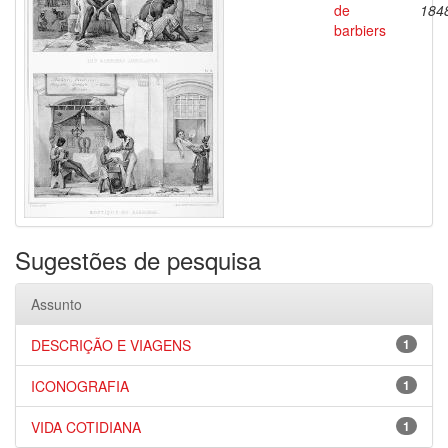
de
184
barbiers
Sugestões de pesquisa
Assunto
DESCRIÇÃO E VIAGENS
1
ICONOGRAFIA
1
VIDA COTIDIANA
1