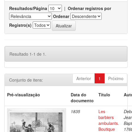
Resultados/Página
|
Ordenar registros por
Ordenar
Registro(s)
Resultado 1-1 de 1.
Anterior
1
Próximo
Conjunto de itens:
Pré-visualização
Data do
Título
Aut
documento
1835
Les
Debr
barbiers
Jea
ambulants.
Bapt
Boutique
176