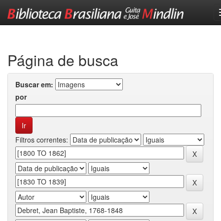
Skip
navigation
Página de busca
Buscar em:
por
Filtros correntes: