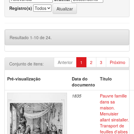
Registro(s)
Resultado 1-10 de 24.
Anterior
1
2
3
Próximo
Conjunto de itens:
Pré-visualização
Data do
Título
documento
1835
Pauvre famille
dans sa
maison.
Menuisier
allant sinstaller.
Transport de
feuilles d'alòes