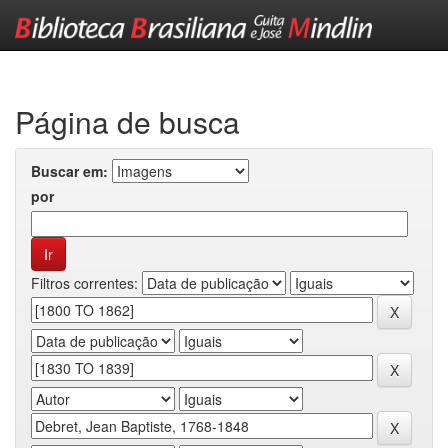
Skip
navigation
Página de busca
Buscar em:
por
Filtros correntes: