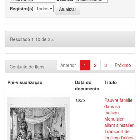
Registro(s)
Resultado 1-10 de 25.
Anterior
1
2
3
Próximo
Conjunto de itens:
Pré-visualização
Data do
Título
documento
1835
Pauvre famille
dans sa
maison.
Menuisier
allant sinstaller.
Transport de
feuilles d'alòes