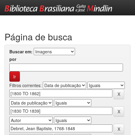
Skip
navigation
Página de busca
Buscar em:
por
Filtros correntes: