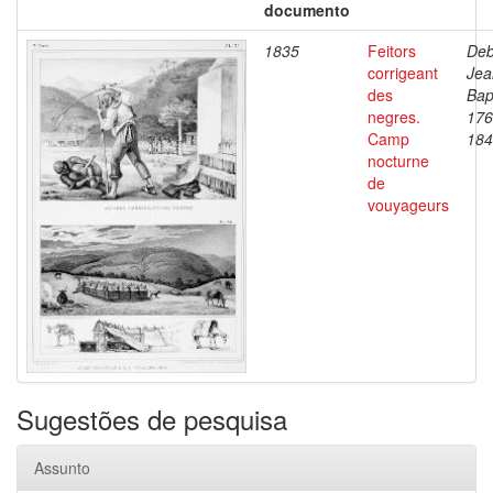
documento
1835
Feitors
Deb
corrigeant
Jea
des
Bap
negres.
176
Camp
184
nocturne
de
vouyageurs
Sugestões de pesquisa
Assunto