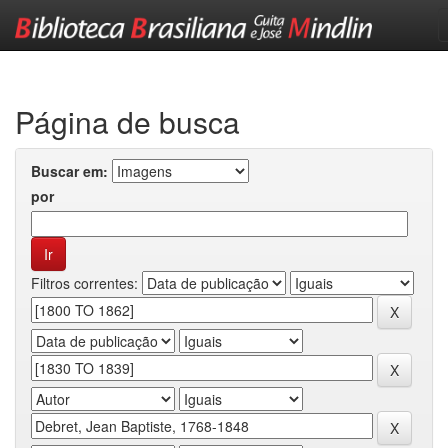
Skip
navigation
Página de busca
Buscar em:
por
Filtros correntes: