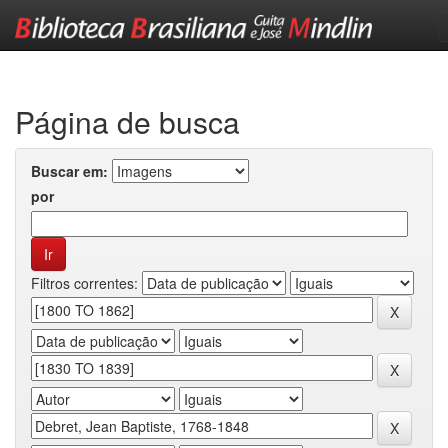
Skip
navigation
Página de busca
Buscar em:
por
Filtros correntes: