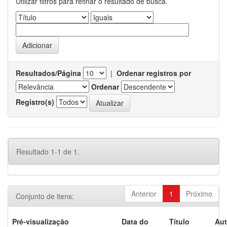
Utilizar filtros para refinar o resultado de busca.
Resultados/Página
|
Ordenar registros por
Ordenar
Registro(s)
Resultado 1-1 de 1.
Anterior
1
Próximo
Conjunto de itens:
Pré-visualização
Data do
Título
Aut