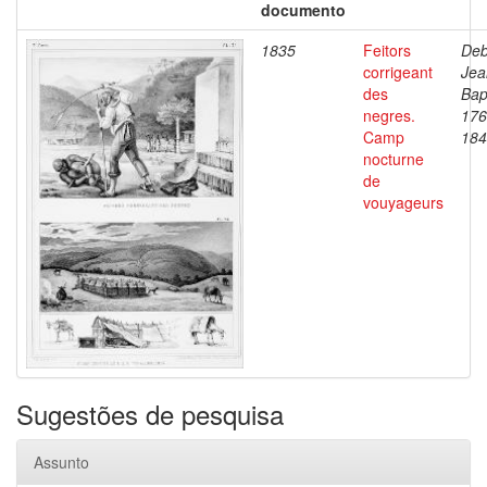
documento
1835
Feitors
Deb
corrigeant
Jea
des
Bap
negres.
176
Camp
184
nocturne
de
vouyageurs
Sugestões de pesquisa
Assunto