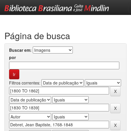
Skip
navigation
Página de busca
Buscar em:
por
Filtros correntes: