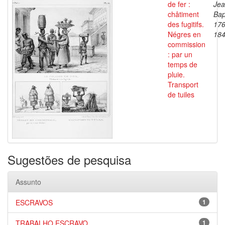
de fer :
Je
châtiment
Bap
des fugitifs.
176
Négres en
18
commission
: par un
temps de
pluie.
Transport
de tuiles
Sugestões de pesquisa
Assunto
ESCRAVOS
1
TRABALHO ESCRAVO
1