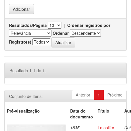
Resultados/Página
|
Ordenar registros por
Ordenar
Registro(s)
Resultado 1-1 de 1.
Anterior
1
Próximo
Conjunto de itens:
Pré-visualização
Data do
Título
Aut
documento
1835
Le collier
Deb