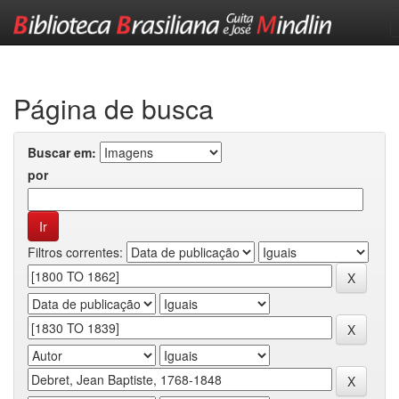
Skip
navigation
Página de busca
Buscar em:
por
Filtros correntes: