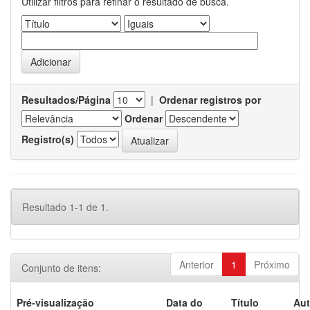
Utilizar filtros para refinar o resultado de busca.
Resultados/Página
|
Ordenar registros por
Ordenar
Registro(s)
Resultado 1-1 de 1.
Anterior
1
Próximo
Conjunto de itens:
Pré-visualização
Data do
Título
Aut