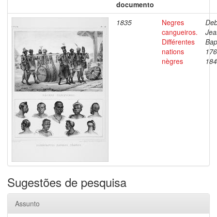
documento
1835
Negres
Deb
cangueiros.
Jea
Différentes
Bap
nations
176
nègres
184
Sugestões de pesquisa
Assunto