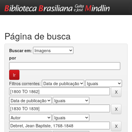
Skip
navigation
Página de busca
Buscar em:
por
Filtros correntes: