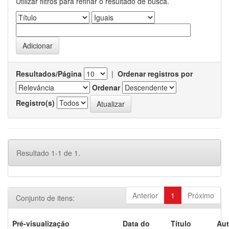
Utilizar filtros para refinar o resultado de busca.
Resultados/Página
|
Ordenar registros por
Ordenar
Registro(s)
Resultado 1-1 de 1.
Anterior
1
Próximo
Conjunto de itens:
Pré-visualização
Data do
Título
Aut