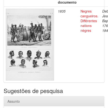
documento
1835
Negres
Deb
cangueiros.
Jea
Différentes
Bap
nations
176
nègres
184
Sugestões de pesquisa
Assunto