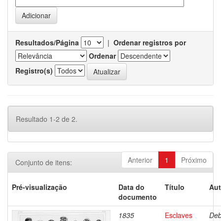
Resultados/Página
|
Ordenar registros por
Ordenar
Registro(s)
Resultado 1-2 de 2.
Anterior
1
Próximo
Conjunto de itens:
Pré-visualização
Data do
Título
Aut
documento
1835
Esclaves
Deb