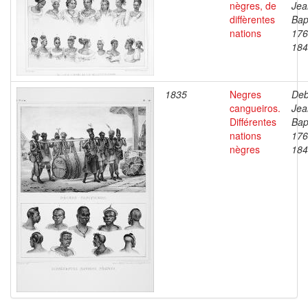
nègres, de
Jea
diffèrentes
Bap
nations
176
184
1835
Negres
Deb
cangueiros.
Jea
Différentes
Bap
nations
176
nègres
184