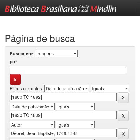
Skip
navigation
Página de busca
Buscar em:
por
Filtros correntes: