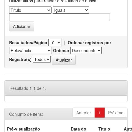
Utilizar filtros para refinar o resultado de busca.
Resultados/Página
|
Ordenar registros por
Ordenar
Registro(s)
Resultado 1-1 de 1.
Anterior
1
Próximo
Conjunto de itens:
Pré-visualização
Data do
Título
Aut