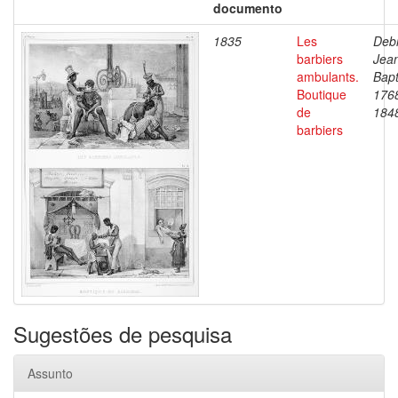
documento
1835
Les
Debr
barbiers
Jea
ambulants.
Bapt
Boutique
176
de
184
barbiers
Sugestões de pesquisa
Assunto