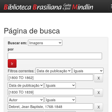
Skip
navigation
Página de busca
Buscar em:
por
Filtros correntes: