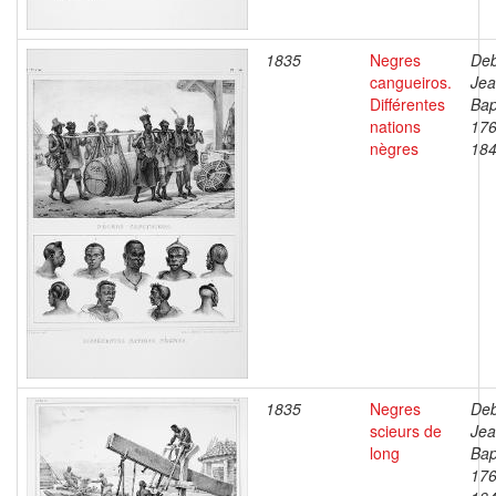
1835
Negres
Deb
cangueiros.
Je
Différentes
Bap
nations
176
nègres
18
1835
Negres
Deb
scieurs de
Je
long
Bap
176