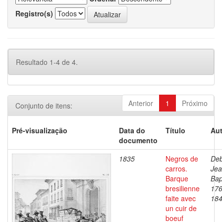
Registro(s)
Resultado 1-4 de 4.
Anterior
1
Próximo
Conjunto de itens:
Pré-visualização
Data do
Título
Aut
documento
1835
Negros de
Deb
carros.
Je
Barque
Bap
bresilienne
176
faite avec
18
un cuir de
boeuf