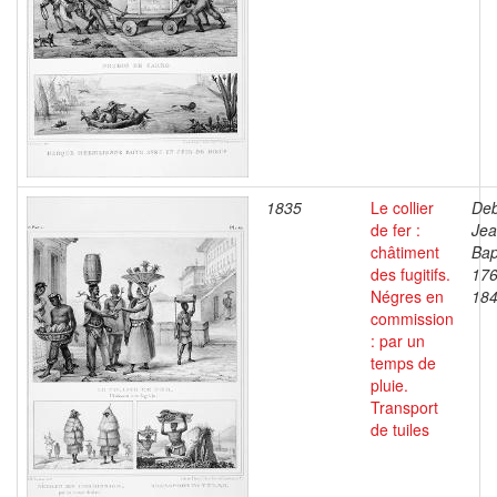
1835
Le collier
Deb
de fer :
Je
châtiment
Bap
des fugitifs.
176
Négres en
18
commission
: par un
temps de
pluie.
Transport
de tuiles