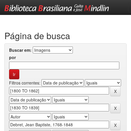
Skip
navigation
Página de busca
Buscar em:
por
Filtros correntes: