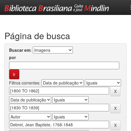
Skip
navigation
Página de busca
Buscar em:
por
Filtros correntes: