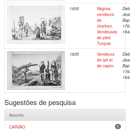
1835
Nègres,
Deb
vendeurs
Jea
de
Bapt
charbon.
176
Vendeuses
184
de pled
Turquie
1835
Vendeurs
Deb
de lait et
Jea
de capim
Bapt
176
184
Sugestões de pesquisa
Assunto
CARVÃO
1