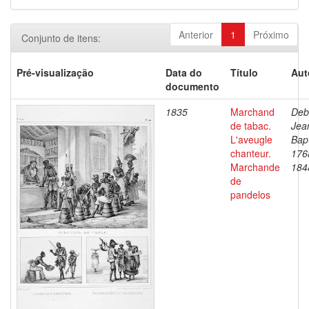
Anterior
1
Próximo
Conjunto de itens:
Pré-visualização
Data do
Título
Aut
documento
1835
Marchand
Deb
de tabac.
Jea
L'aveugle
Bapt
chanteur.
176
Marchande
184
de
pandelos