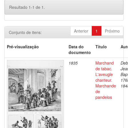
Resultado 1-1 de 1.
Anterior
1
Próximo
Conjunto de itens:
Pré-visualização
Data do
Título
Aut
documento
1835
Marchand
Deb
de tabac.
Jea
L'aveugle
Bapt
chanteur.
176
Marchande
184
de
pandelos