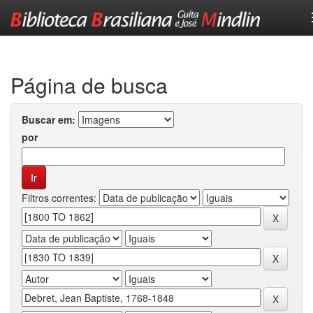
Skip
navigation
Página de busca
Buscar em:
por
Filtros correntes: