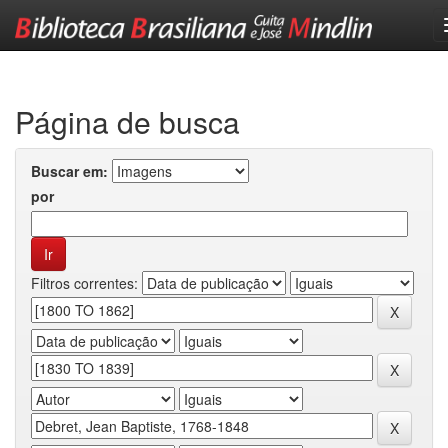
Skip
navigation
Página de busca
Buscar em:
por
Filtros correntes: