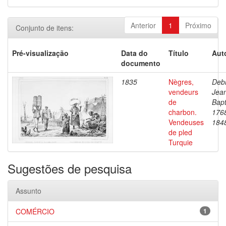
Anterior
1
Próximo
Conjunto de itens:
Pré-visualização
Data do
Título
Aut
documento
1835
Nègres,
Debr
vendeurs
Jea
de
Bapt
charbon.
176
Vendeuses
184
de pled
Turquie
Sugestões de pesquisa
Assunto
COMÉRCIO
1