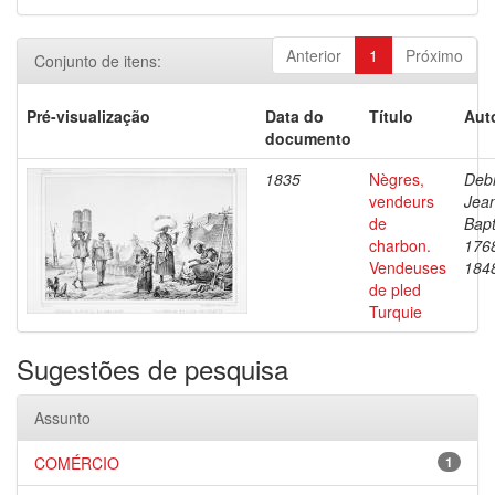
Anterior
1
Próximo
Conjunto de itens:
Pré-visualização
Data do
Título
Aut
documento
1835
Nègres,
Debr
vendeurs
Jea
de
Bapt
charbon.
176
Vendeuses
184
de pled
Turquie
Sugestões de pesquisa
Assunto
COMÉRCIO
1