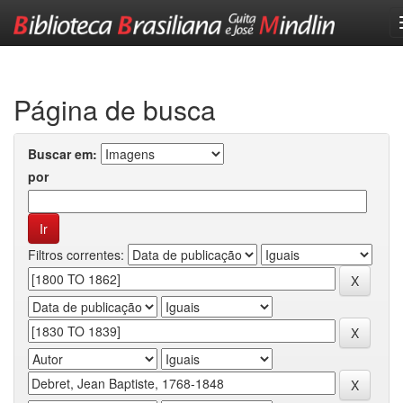
Skip
navigation
Página de busca
Buscar em:
por
Filtros correntes: