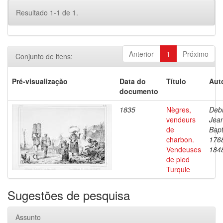
Resultado 1-1 de 1.
Anterior
1
Próximo
Conjunto de itens:
Pré-visualização
Data do
Título
Aut
documento
1835
Nègres,
Debr
vendeurs
Jea
de
Bapt
charbon.
176
Vendeuses
184
de pled
Turquie
Sugestões de pesquisa
Assunto