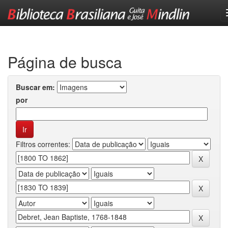
Skip
navigation
Página de busca
Buscar em:
por
Filtros correntes: