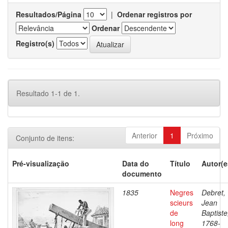
Resultados/Página
|
Ordenar registros por
Ordenar
Registro(s)
Resultado 1-1 de 1.
Anterior
1
Próximo
Conjunto de itens:
Pré-visualização
Data do
Título
Autor(e
documento
1835
Negres
Debret,
scieurs
Jean
de
Baptiste
long
1768-