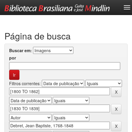
Skip
navigation
Página de busca
Buscar em:
por
Filtros correntes: