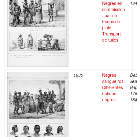
Négres en
18
commission
: par un
temps de
pluie.
Transport
de tuiles
1835
Negres
Deb
cangueiros.
Je
Différentes
Bap
nations
176
nègres
18