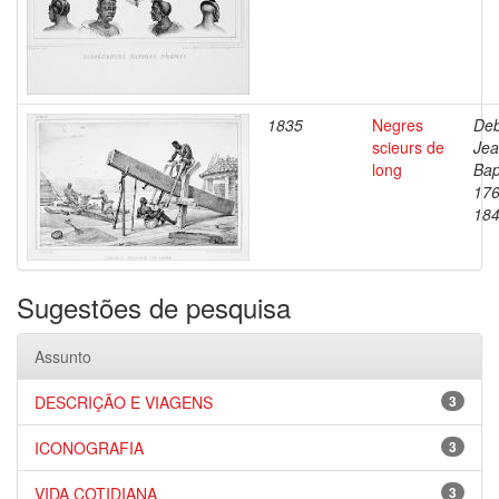
1835
Negres
Deb
scieurs de
Je
long
Bap
176
18
Sugestões de pesquisa
Assunto
DESCRIÇÃO E VIAGENS
3
ICONOGRAFIA
3
VIDA COTIDIANA
3