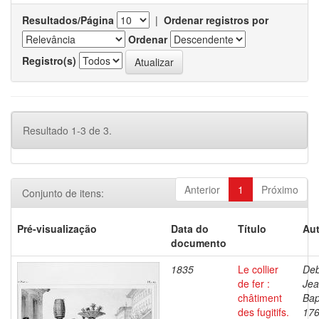
Resultados/Página
|
Ordenar registros por
Ordenar
Registro(s)
Resultado 1-3 de 3.
Anterior
1
Próximo
Conjunto de itens:
Pré-visualização
Data do
Título
Aut
documento
1835
Le collier
Deb
de fer :
Je
châtiment
Bap
des fugitifs.
176