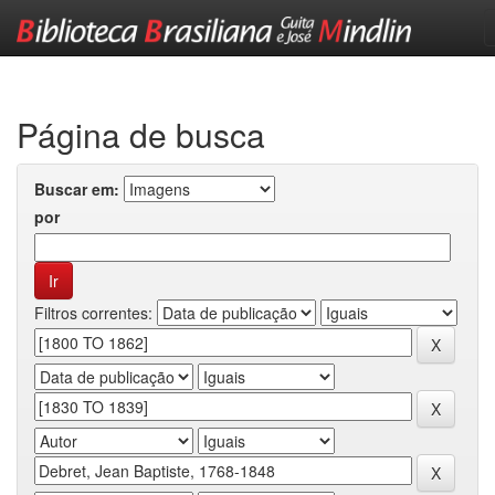
Skip
navigation
Página de busca
Buscar em:
por
Filtros correntes: