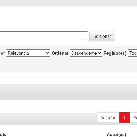
por
Ordenar
Registro(s)
Anterior
1
P
tulo
Autor(es)