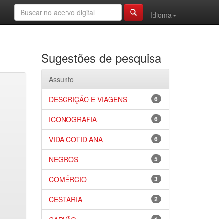
Idioma
Sugestões de pesquisa
Assunto
DESCRIÇÃO E VIAGENS
6
ICONOGRAFIA
6
VIDA COTIDIANA
6
NEGROS
5
COMÉRCIO
3
CESTARIA
2