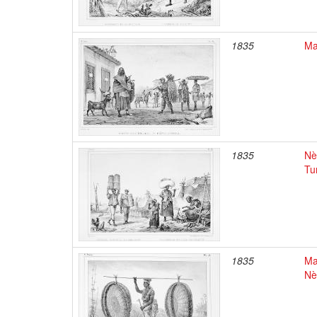
1835
Ma
1835
Nè
Tu
1835
Ma
Nè