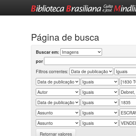
Skip
navigation
Página de busca
Buscar em:
por
Filtros correntes:
Retornar valores