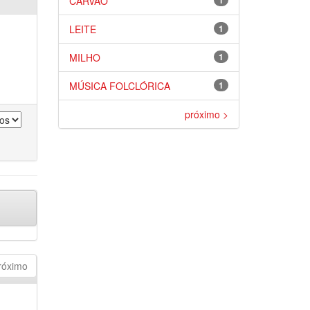
CARVÃO
1
LEITE
1
MILHO
1
MÚSICA FOLCLÓRICA
1
próximo >
róximo