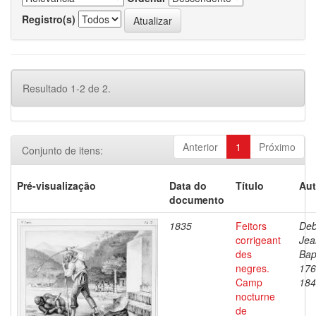
Registro(s)
Resultado 1-2 de 2.
Anterior
1
Próximo
Conjunto de itens:
Pré-visualização
Data do
Título
Aut
documento
1835
Feitors
Deb
corrigeant
Jea
des
Bap
negres.
176
Camp
184
nocturne
de