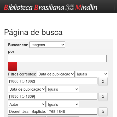
Skip
navigation
Página de busca
Buscar em:
por
Filtros correntes: