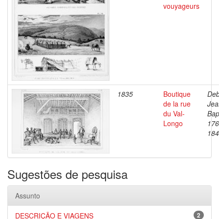
vouyageurs
1835
Boutique
Deb
de la rue
Jea
du Val-
Bap
Longo
176
184
Sugestões de pesquisa
Assunto
DESCRIÇÃO E VIAGENS
2