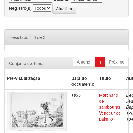
Registro(s)
Resultado 1-3 de 3.
Anterior
1
Próximo
Conjunto de itens:
Pré-visualização
Data do
Título
Aut
documento
1835
Marchand
Deb
de
Je
sambouras.
Bap
Vendeur de
176
palmito
18