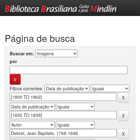
Skip
navigation
Página de busca
Buscar em:
por
Filtros correntes: