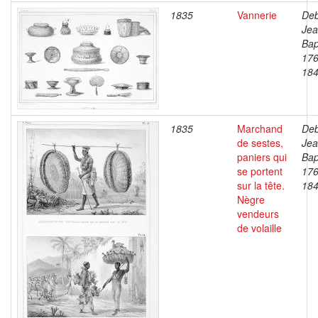
1835
Vannerie
Deb
Je
Bap
176
18
1835
Marchand
Deb
de sestes,
Je
paniers qui
Bap
se portent
176
sur la tête.
18
Nègre
vendeurs
de volaille