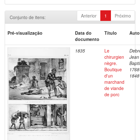
Anterior
1
Próximo
Conjunto de itens:
Pré-visualização
Data do
Título
Auto
documento
1835
Le
Debre
chirurgien
Jean
nègre.
Bapti
Boutique
1768
d'un
1848
marchand
de viande
de porc