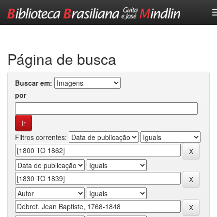
Skip
navigation
Página de busca
Buscar em:
por
Filtros correntes: