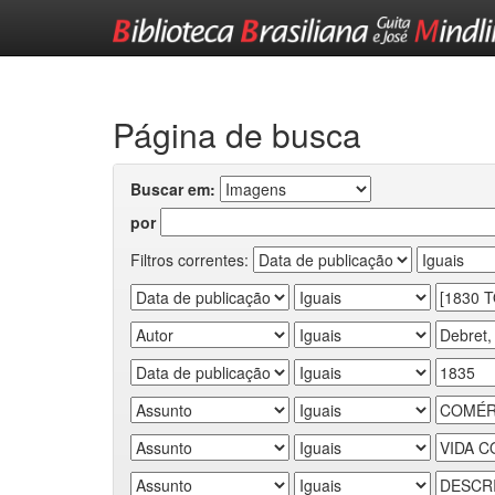
Skip
navigation
Página de busca
Buscar em:
por
Filtros correntes: