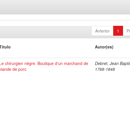
Anterior
1
P
Título
Autor(es)
Le chirurgien nègre. Boutique d'un marchand de
Debret, Jean Bapti
viande de porc
1768-1848