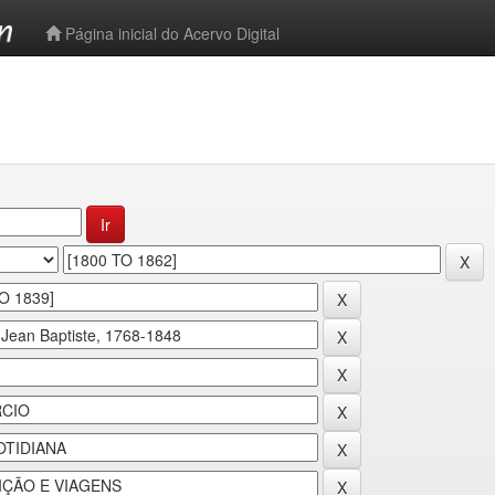
-->
Página inicial do Acervo Digital