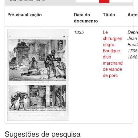
Pré-visualização
Data do
Título
Auto
documento
1835
Le
Debre
chirurgien
Jean
nègre.
Bapti
Boutique
1768
d'un
1848
marchand
de viande
de porc
Sugestões de pesquisa