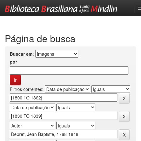
Skip
navigation
Página de busca
Buscar em:
por
Filtros correntes: