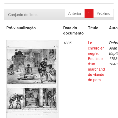
Anterior
1
Próximo
Conjunto de itens:
Pré-visualização
Data do
Título
Auto
documento
1835
Le
Debre
chirurgien
Jean
nègre.
Bapti
Boutique
1768
d'un
1848
marchand
de viande
de porc