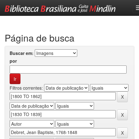
Skip
navigation
Página de busca
Buscar em:
por
Filtros correntes: