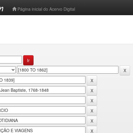
-->
Página inicial do Acervo Digital