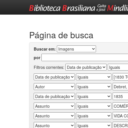
Skip
navigation
Página de busca
Buscar em:
por
Filtros correntes: