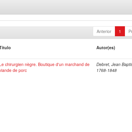
Anterior
1
P
Título
Autor(es)
Le chirurgien nègre. Boutique d'un marchand de
Debret, Jean Bapti
viande de porc
1768-1848