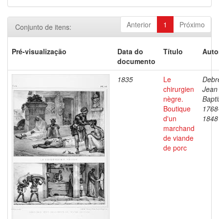
Anterior
1
Próximo
Conjunto de itens:
Pré-visualização
Data do
Título
Auto
documento
1835
Le
Debre
chirurgien
Jean
nègre.
Bapti
Boutique
1768
d'un
1848
marchand
de viande
de porc