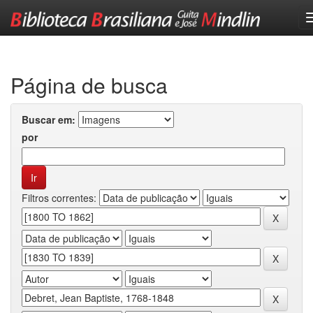
Skip
navigation
Página de busca
Buscar em:
por
Filtros correntes: