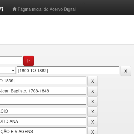
-->
Página inicial do Acervo Digital