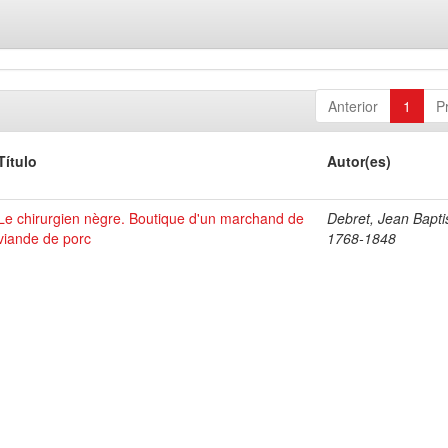
Anterior
1
P
Título
Autor(es)
Le chirurgien nègre. Boutique d'un marchand de
Debret, Jean Bapti
viande de porc
1768-1848