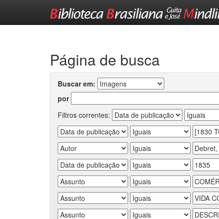
Skip
navigation
Página de busca
Buscar em:
por
Filtros correntes: