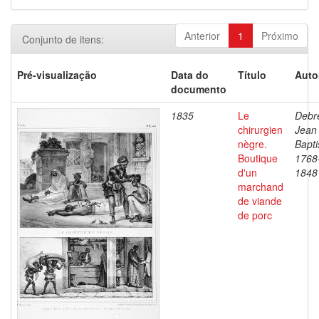
Anterior
1
Próximo
Conjunto de itens:
Pré-visualização
Data do
Título
Auto
documento
1835
Le
Debre
chirurgien
Jean
nègre.
Bapti
Boutique
1768
d'un
1848
marchand
de viande
de porc