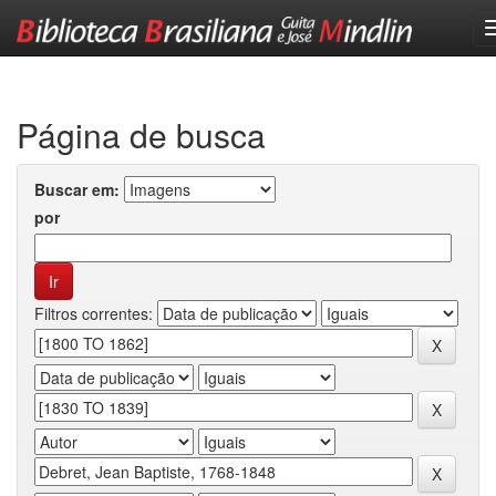
Skip
navigation
Página de busca
Buscar em:
por
Filtros correntes: