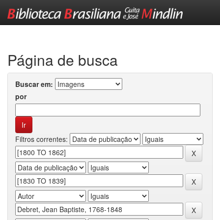
Skip
navigation
Página de busca
Buscar em:
por
Filtros correntes: