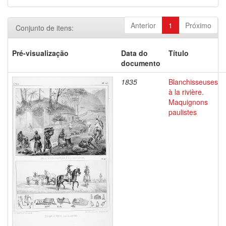
Anterior
1
Próximo
Conjunto de itens:
Pré-visualização
Data do
Título
documento
1835
Blanchisseuses
à la rivière.
Maquignons
paulistes