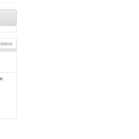
róximo
e,