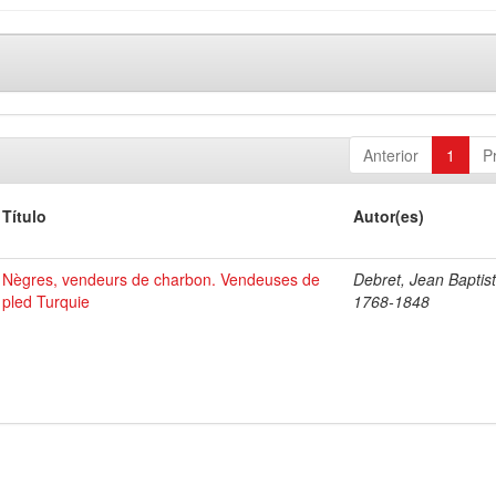
Anterior
1
P
Título
Autor(es)
Nègres, vendeurs de charbon. Vendeuses de
Debret, Jean Baptist
pled Turquie
1768-1848