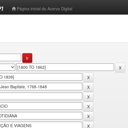
-->
Página inicial do Acervo Digital