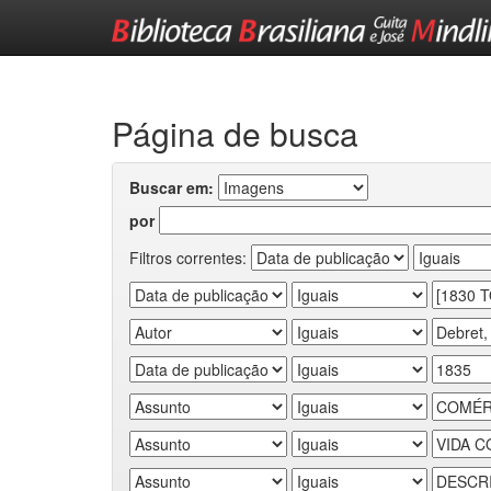
Skip
navigation
Página de busca
Buscar em:
por
Filtros correntes: