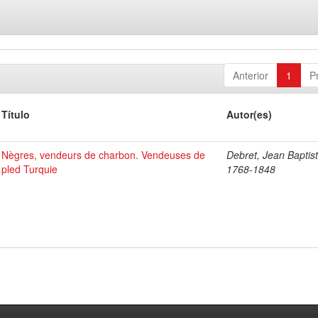
Anterior
1
P
Título
Autor(es)
Nègres, vendeurs de charbon. Vendeuses de
Debret, Jean Baptist
pled Turquie
1768-1848