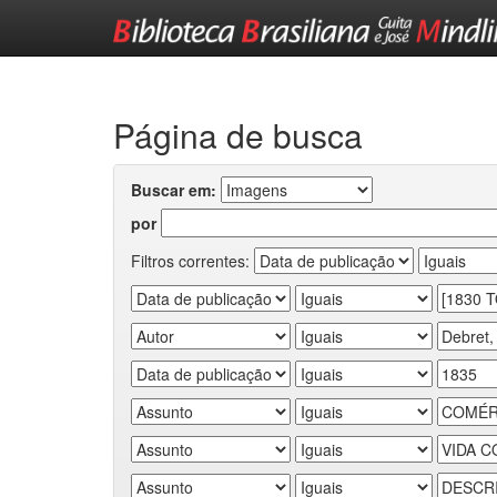
Skip
navigation
Página de busca
Buscar em:
por
Filtros correntes: