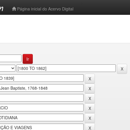
-->
Página inicial do Acervo Digital