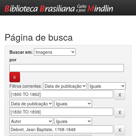
Skip
navigation
Página de busca
Buscar em:
por
Filtros correntes: