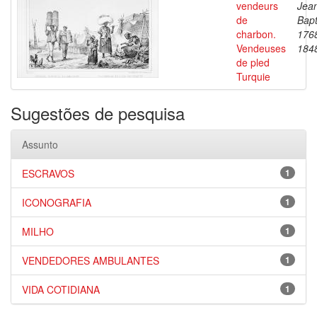
vendeurs
Jea
de
Bapt
charbon.
176
Vendeuses
184
de pled
Turquie
Sugestões de pesquisa
Assunto
ESCRAVOS
1
ICONOGRAFIA
1
MILHO
1
VENDEDORES AMBULANTES
1
VIDA COTIDIANA
1