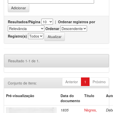
Resultados/Página
|
Ordenar registros por
Ordenar
Registro(s)
Resultado 1-1 de 1.
Anterior
1
Próximo
Conjunto de itens:
Pré-visualização
Data do
Título
Aut
documento
1835
Nègres,
Debr