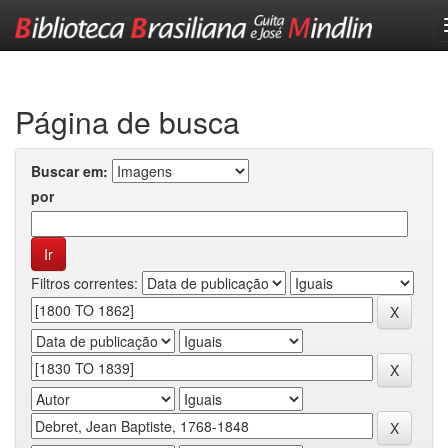
Skip
navigation
Página de busca
Buscar em:
por
Filtros correntes: