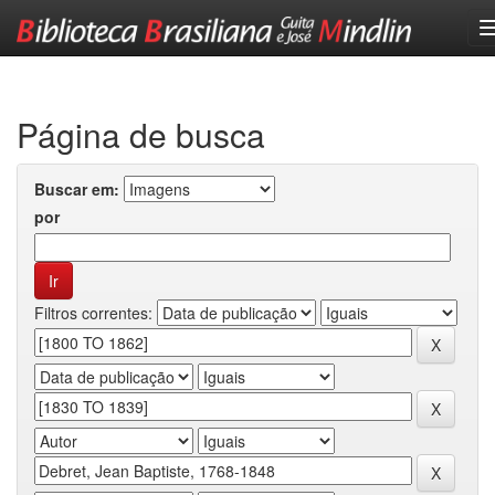
Skip
navigation
Página de busca
Buscar em:
por
Filtros correntes: