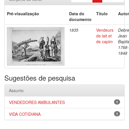
Pré-visualização
Data do
Título
Autor
documento
1835
Vendeurs
Debre
de lait et
Jean
de capim
Baptis
1768-
1848
Sugestões de pesquisa
Assunto
VENDEDORES AMBULANTES
1
VIDA COTIDIANA
1