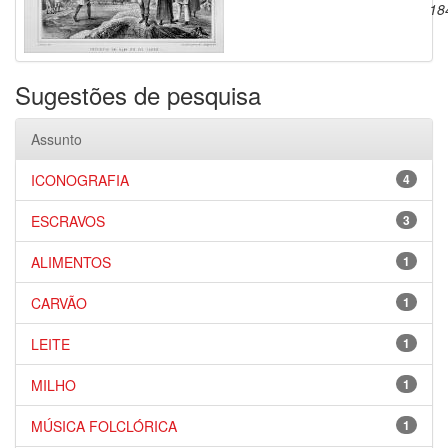
18
Sugestões de pesquisa
Assunto
ICONOGRAFIA
4
ESCRAVOS
3
ALIMENTOS
1
CARVÃO
1
LEITE
1
MILHO
1
MÚSICA FOLCLÓRICA
1