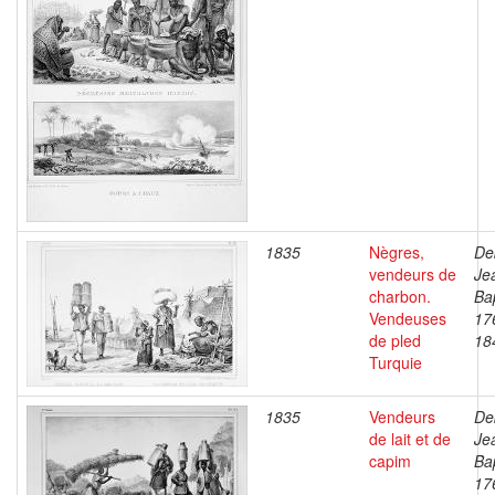
1835
Nègres,
De
vendeurs de
Je
charbon.
Bap
Vendeuses
17
de pled
18
Turquie
1835
Vendeurs
De
de lait et de
Je
capim
Bap
17