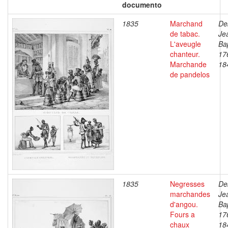
documento
1835
Marchand
De
de tabac.
Je
L'aveugle
Bap
chanteur.
17
Marchande
18
de pandelos
1835
Negresses
De
marchandes
Je
d'angou.
Bap
Fours a
17
chaux
18