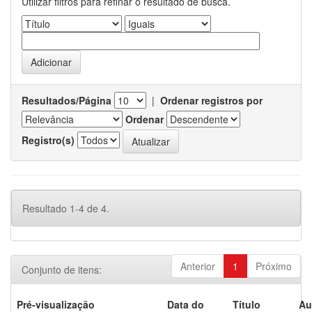
Utilizar filtros para refinar o resultado de busca.
Resultados/Página
|
Ordenar registros por
Ordenar
Registro(s)
Resultado 1-4 de 4.
Anterior
1
Próximo
Conjunto de itens:
Pré-visualização
Data do
Título
Au