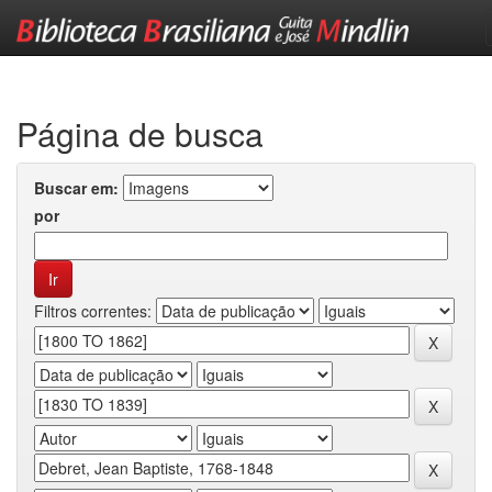
Skip
navigation
Página de busca
Buscar em:
por
Filtros correntes: