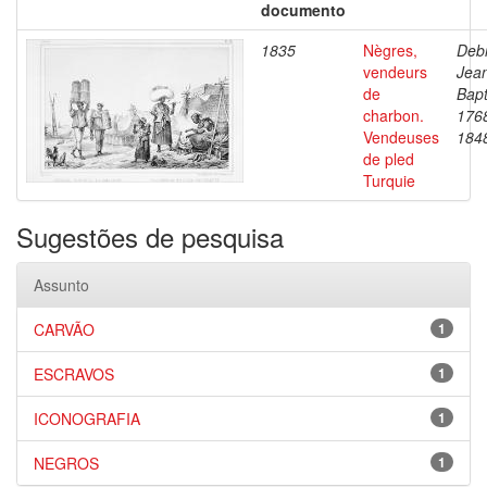
documento
1835
Nègres,
Debr
vendeurs
Jea
de
Bapt
charbon.
176
Vendeuses
184
de pled
Turquie
Sugestões de pesquisa
Assunto
CARVÃO
1
ESCRAVOS
1
ICONOGRAFIA
1
NEGROS
1