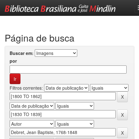
Skip
navigation
Página de busca
Buscar em:
por
Filtros correntes: