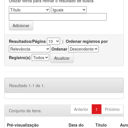
Utilizar filtros para refinar o resultado de busca.
Resultados/Página
|
Ordenar registros por
Ordenar
Registro(s)
Resultado 1-1 de 1.
Anterior
1
Próximo
Conjunto de itens:
Pré-visualização
Data do
Título
Aut