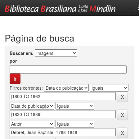
Skip
navigation
Página de busca
Buscar em:
por
Filtros correntes: