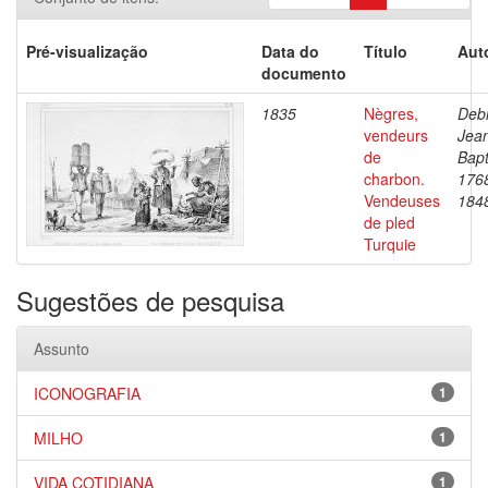
Pré-visualização
Data do
Título
Aut
documento
1835
Nègres,
Debr
vendeurs
Jea
de
Bapt
charbon.
176
Vendeuses
184
de pled
Turquie
Sugestões de pesquisa
Assunto
ICONOGRAFIA
1
MILHO
1
VIDA COTIDIANA
1