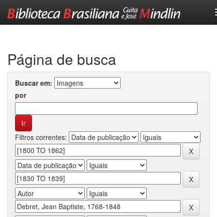
Skip
navigation
Página de busca
Buscar em:
por
Filtros correntes: