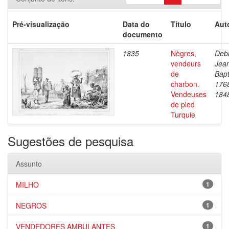
Pré-visualização
Data do
Título
Aut
documento
1835
Nègres,
Debr
vendeurs
Jea
de
Bapt
charbon.
176
Vendeuses
184
de pled
Turquie
Sugestões de pesquisa
Assunto
MILHO
1
NEGROS
1
VENDEDORES AMBULANTES
1