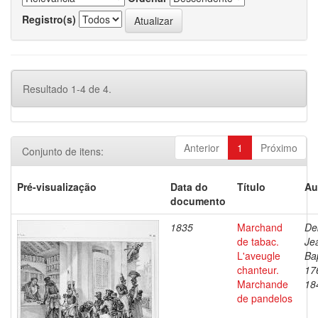
Registro(s)
Resultado 1-4 de 4.
Anterior
1
Próximo
Conjunto de itens:
Pré-visualização
Data do
Título
Au
documento
1835
Marchand
De
de tabac.
Je
L'aveugle
Bap
chanteur.
17
Marchande
18
de pandelos