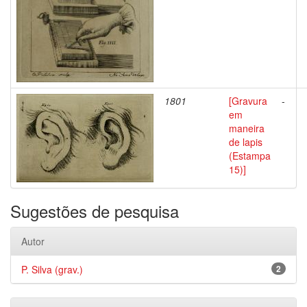
1801
[Gravura
-
em
maneira
de lapis
(Estampa
15)]
Sugestões de pesquisa
Autor
P. Silva (grav.)
2