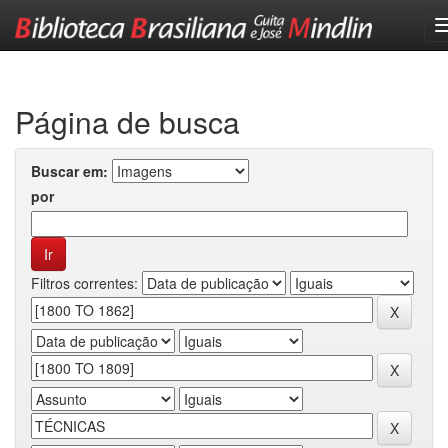
Skip
navigation
Página de busca
Buscar em:
por
Filtros correntes: