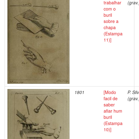
trabalhar
(grav.
com o
buril
sobre a
chapa
(Estampa
11)]
1801
[Modo
P. Sil
facil de
(grav.
saber
afiar hum
buril
(Estampa
10)]