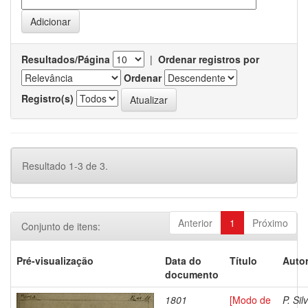
Resultados/Página
|
Ordenar registros por
Ordenar
Registro(s)
Resultado 1-3 de 3.
Anterior
1
Próximo
Conjunto de itens:
Pré-visualização
Data do
Título
Autor
documento
1801
[Modo de
P. Sil